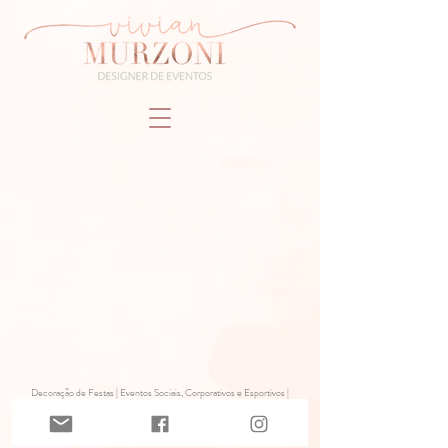
Decoração de Festas | Eventos Sociais, Corporativos e Esportivos |
Festas Infantis e Adulto Personalizadas